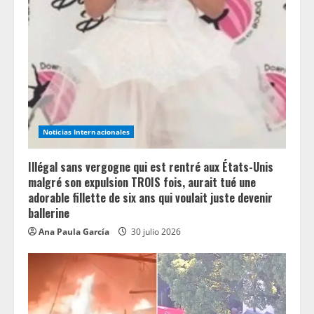
R
e
a
d
i
Noticias Internacionales
n
Illégal sans vergogne qui est rentré aux États-Unis
g
malgré son expulsion TROIS fois, aurait tué une
adorable fillette de six ans qui voulait juste devenir
ballerine
Ana Paula García
30 julio 2026