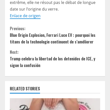
extrême, elle ne résout pas le débat de longue
date sur l’origine du verre.
Enlace de origen
C
Previous:
Blue Origin Explosion, Ferrari Luce EV : pourquoi les
o
titans de la technologie continuent de s’améliorer
n
Next:
t
Trump celebra la libertad de los detenidos de ICE, y
sigue la confusión
i
n
RELATED STORIES
u
e