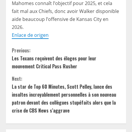
Mahomes connaît l’objectif pour 2025, et cela
fait mal aux Chiefs, donc avoir Walker disponible
aide beaucoup l’offensive de Kansas City en
2026.
Enlace de origen
C
Previous:
Les Texans reçoivent des éloges pour leur
o
mouvement Critical Pass Rusher
n
Next:
t
La star de Top 60 Minutes, Scott Pelley, lance des
insultes incroyablement personnelles à son nouveau
i
patron devant des collègues stupéfaits alors que la
crise de CBS News s’aggrave
n
u