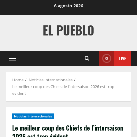
Skip
6 agosto 2026
to
content
EL PUEBLO
LIVE
Primary
Menu
Home
Noticias Internacionales
Le meilleur coup des Chiefs de l’intersaison 2026 est trop
évident
Noticias Internacionales
Le meilleur coup des Chiefs de l’intersaison
2026 est trop évident