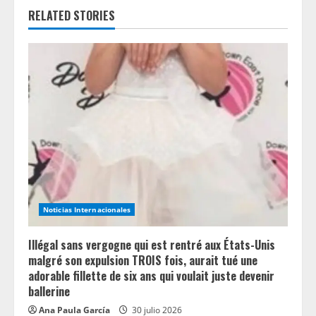
e
RELATED STORIES
R
e
a
d
i
n
Noticias Internacionales
g
Illégal sans vergogne qui est rentré aux États-Unis
malgré son expulsion TROIS fois, aurait tué une
adorable fillette de six ans qui voulait juste devenir
ballerine
Ana Paula García
30 julio 2026