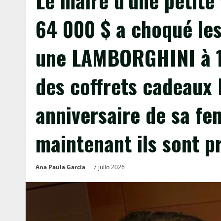
Le maire d’une petite 
64 000 $ a choqué les
une LAMBORGHINI à 16
des coffrets cadeaux 
anniversaire de sa f
maintenant ils sont p
Ana Paula García
7 julio 2026