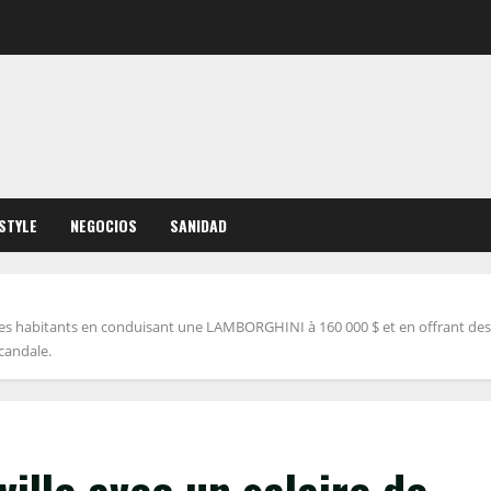
ESTYLE
NEGOCIOS
SANIDAD
é les habitants en conduisant une LAMBORGHINI à 160 000 $ et en offrant des
candale.