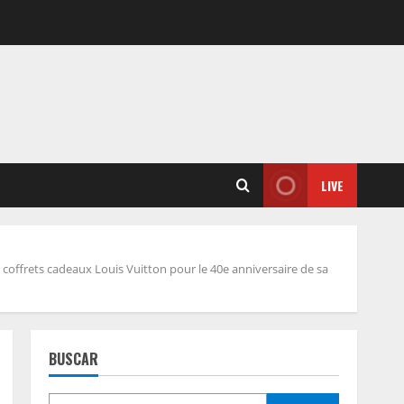
LIVE
 coffrets cadeaux Louis Vuitton pour le 40e anniversaire de sa
BUSCAR