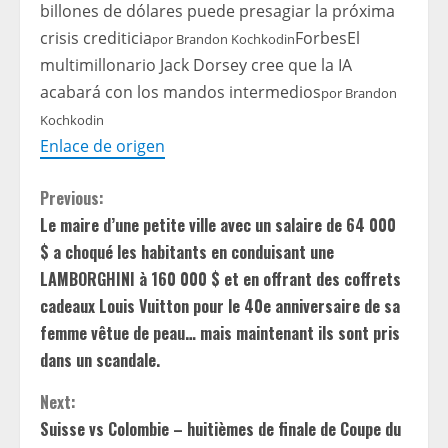
billones de dólares puede presagiar la próxima
crisis crediticia
Forbes
El
por
Brandon Kochkodin
multimillonario Jack Dorsey cree que la IA
acabará con los mandos intermedios
por
Brandon
Kochkodin
Enlace de origen
C
Previous:
Le maire d’une petite ville avec un salaire de 64 000
o
$ a choqué les habitants en conduisant une
n
LAMBORGHINI à 160 000 $ et en offrant des coffrets
cadeaux Louis Vuitton pour le 40e anniversaire de sa
t
femme vêtue de peau… mais maintenant ils sont pris
dans un scandale.
i
Next:
n
Suisse vs Colombie – huitièmes de finale de Coupe du