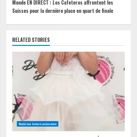
u
Monde EN DIRECT : Los Cafeteros affrontent les
Suisses pour la dernière place en quart de finale
e
R
e
RELATED STORIES
a
d
i
n
g
Noticias Internacionales