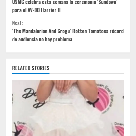
USMC celebra esta semana la ceremonia ‘Sundown’
o
para el AV-8B Harrier II
n
Next:
t
‘The Mandalorian And Grogu’ Rotten Tomatoes récord
de audiencia no hay problema
i
n
RELATED STORIES
u
e
R
e
a
d