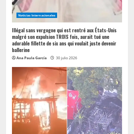
i
Noticias Internacionales
n
Illégal sans vergogne qui est rentré aux États-Unis
g
malgré son expulsion TROIS fois, aurait tué une
adorable fillette de six ans qui voulait juste devenir
ballerine
Ana Paula García
30 julio 2026