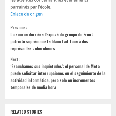
les attentes concernant les événements
parrainés par l’école.
Enlace de origen
C
Previous:
La source derrière l’exposé du groupe du Front
o
patriote suprémaciste blanc fait face à des
n
représailles : chercheurs
t
Next:
‘Escuchamos sus inquietudes’: el personal de Meta
i
puede solicitar interrupciones en el seguimiento de la
actividad informática, pero solo en incrementos
n
temporales de media hora
u
e
RELATED STORIES