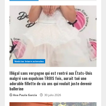
R
e
a
d
i
n
g
Noticias Internacionales
Illégal sans vergogne qui est rentré aux États-Unis
malgré son expulsion TROIS fois, aurait tué une
adorable fillette de six ans qui voulait juste devenir
ballerine
Ana Paula García
30 julio 2026