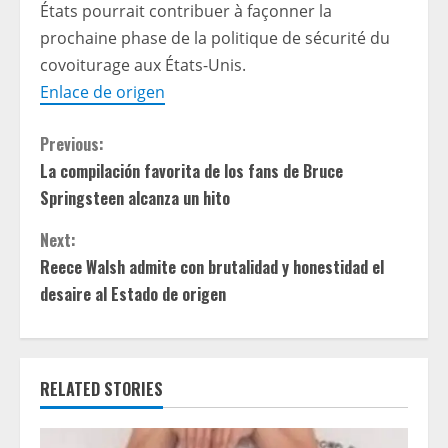
États pourrait contribuer à façonner la
prochaine phase de la politique de sécurité du
covoiturage aux États-Unis.
Enlace de origen
C
Previous:
La compilación favorita de los fans de Bruce
o
Springsteen alcanza un hito
n
Next:
t
Reece Walsh admite con brutalidad y honestidad el
desaire al Estado de origen
i
n
RELATED STORIES
u
e