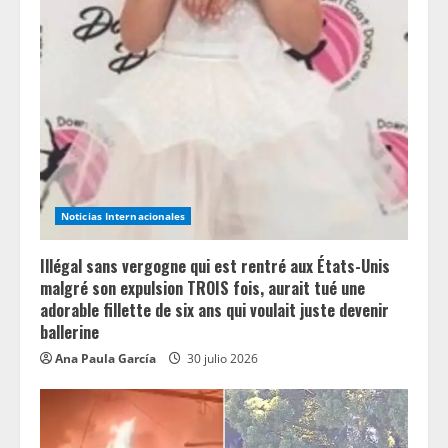
R
e
a
d
i
Noticias Internacionales
n
Illégal sans vergogne qui est rentré aux États-Unis
g
malgré son expulsion TROIS fois, aurait tué une
adorable fillette de six ans qui voulait juste devenir
ballerine
Ana Paula García
30 julio 2026