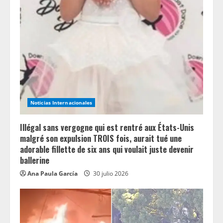
e
a
d
i
n
Noticias Internacionales
g
Illégal sans vergogne qui est rentré aux États-Unis
malgré son expulsion TROIS fois, aurait tué une
adorable fillette de six ans qui voulait juste devenir
ballerine
Ana Paula García
30 julio 2026