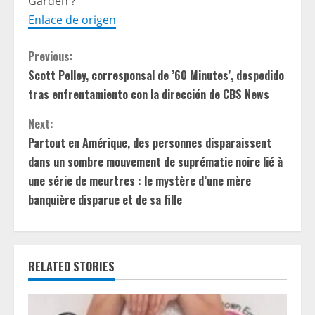
Garden ?
Enlace de origen
C
Previous:
Scott Pelley, corresponsal de ’60 Minutes’, despedido
o
tras enfrentamiento con la dirección de CBS News
n
Next:
t
Partout en Amérique, des personnes disparaissent
dans un sombre mouvement de suprématie noire lié à
i
une série de meurtres : le mystère d’une mère
banquière disparue et de sa fille
n
u
e
RELATED STORIES
R