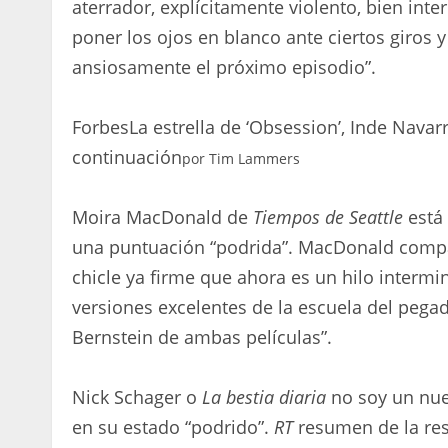
aterrador, explícitamente violento, bien in
poner los ojos en blanco ante ciertos giros 
ansiosamente el próximo episodio”.
Forbes
La estrella de ‘Obsession’, Inde Nava
continuación
por
Tim Lammers
Moira MacDonald de
Tiempos de Seattle
está 
una puntuación “podrida”. MacDonald comp
chicle ya firme que ahora es un hilo interm
versiones excelentes de la escuela del peg
Bernstein de ambas películas”.
Nick Schager o
La bestia diaria
no soy un nu
en su estado “podrido”.
RT
resumen de la res