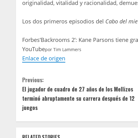
originalidad, vitalidad y racionalidad, demue
Los dos primeros episodios del
Cabo del mi
Forbes
‘Backrooms 2’: Kane Parsons tiene gran
YouTube
por
Tim Lammers
Enlace de origen
C
Previous:
El jugador de cuadro de 27 años de los Mellizos
o
terminó abruptamente su carrera después de 12
n
juegos
t
i
RELATED STORIES