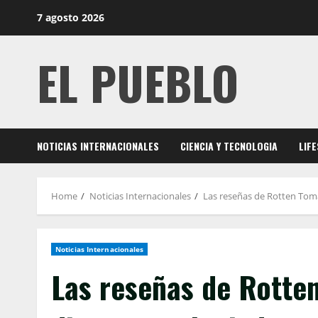
Skip
7 agosto 2026
to
content
EL PUEBLO
NOTICIAS INTERNACIONALES
CIENCIA Y TECNOLOGIA
LIF
Home
Noticias Internacionales
Las reseñas de Rotten Toma
Noticias Internacionales
Las reseñas de Rotten