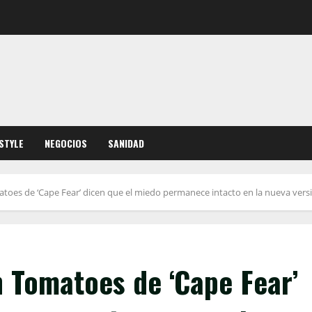
ESTYLE
NEGOCIOS
SANIDAD
toes de ‘Cape Fear’ dicen que el miedo permanece intacto en la nueva vers
 Tomatoes de ‘Cape Fear’