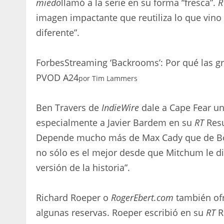
miedo
llamó a la serie en su forma “fresca”.
R
imagen impactante que reutiliza lo que vino 
diferente”.
Forbes
Streaming ‘Backrooms’: Por qué las gr
PVOD A24
por
Tim Lammers
Ben Travers de
IndieWire
dale a Cape Fear una
especialmente a Javier Bardem en su
RT
Resu
Depende mucho más de Max Cady que de Bow
no sólo es el mejor desde que Mitchum le di
versión de la historia”.
Richard Roeper o
RogerEbert.com
también ofr
algunas reservas. Roeper escribió en su
RT
R