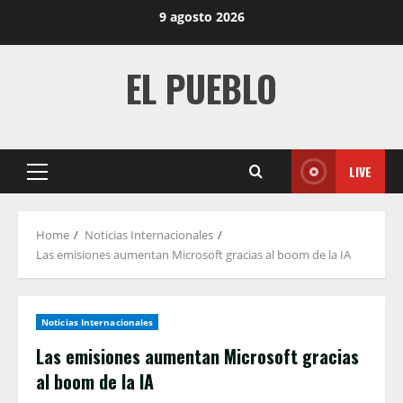
Skip
9 agosto 2026
to
content
EL PUEBLO
LIVE
Primary
Menu
Home
Noticias Internacionales
Las emisiones aumentan Microsoft gracias al boom de la IA
Noticias Internacionales
Las emisiones aumentan Microsoft gracias
al boom de la IA