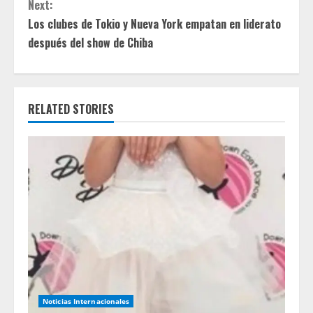
Next:
n
Los clubes de Tokio y Nueva York empatan en liderato
t
después del show de Chiba
i
n
RELATED STORIES
u
e
R
e
a
d
Noticias Internacionales