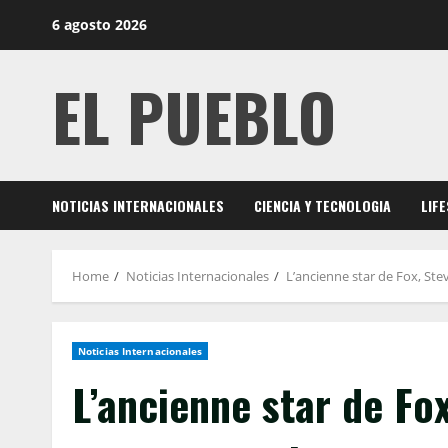
Skip
6 agosto 2026
to
content
EL PUEBLO
NOTICIAS INTERNACIONALES
CIENCIA Y TECNOLOGIA
LIF
Home
Noticias Internacionales
L’ancienne star de Fox, Ste
Noticias Internacionales
L’ancienne star de Fox