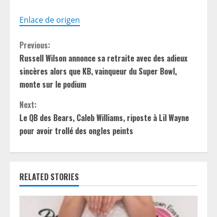
Enlace de origen
C
Previous:
Russell Wilson annonce sa retraite avec des adieux
o
sincères alors que KB, vainqueur du Super Bowl,
n
monte sur le podium
t
Next:
Le QB des Bears, Caleb Williams, riposte à Lil Wayne
i
pour avoir trollé des ongles peints
n
u
RELATED STORIES
e
R