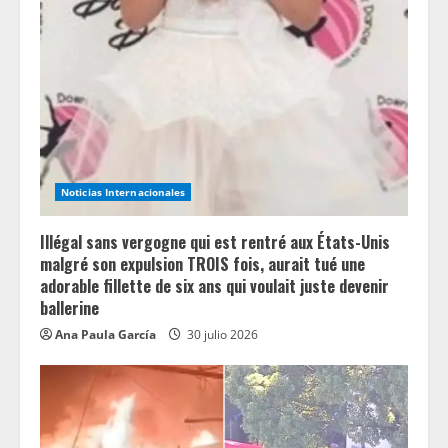
e
a
d
i
n
Noticias Internacionales
g
Illégal sans vergogne qui est rentré aux États-Unis
malgré son expulsion TROIS fois, aurait tué une
adorable fillette de six ans qui voulait juste devenir
ballerine
Ana Paula García
30 julio 2026