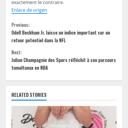
exactement le contraire.
Enlace de origen
C
Previous:
Odell Beckham Jr. laisse un indice important sur un
o
retour potentiel dans la NFL
n
Next:
t
Julian Champagnie des Spurs réfléchit à son parcours
tumultueux en NBA
i
n
RELATED STORIES
u
e
R