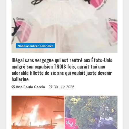
e
a
d
i
Noticias Internacionales
n
Illégal sans vergogne qui est rentré aux États-Unis
g
malgré son expulsion TROIS fois, aurait tué une
adorable fillette de six ans qui voulait juste devenir
ballerine
Ana Paula García
30 julio 2026