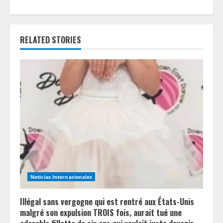
u
e
RELATED STORIES
R
e
a
d
i
n
Noticias Internacionales
g
Illégal sans vergogne qui est rentré aux États-Unis
malgré son expulsion TROIS fois, aurait tué une