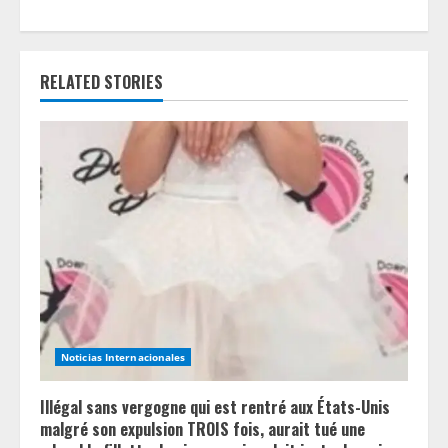
u
e
RELATED STORIES
R
e
a
d
i
n
Noticias Internacionales
g
Illégal sans vergogne qui est rentré aux États-Unis
malgré son expulsion TROIS fois, aurait tué une