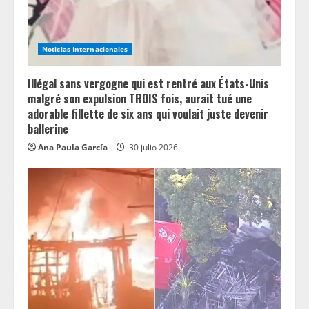
i
n
Noticias Internacionales
g
Illégal sans vergogne qui est rentré aux États-Unis
malgré son expulsion TROIS fois, aurait tué une
adorable fillette de six ans qui voulait juste devenir
ballerine
Ana Paula García
30 julio 2026