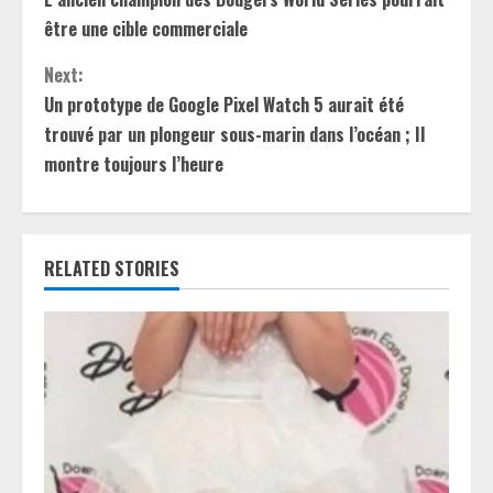
o
être une cible commerciale
n
Next:
t
Un prototype de Google Pixel Watch 5 aurait été
trouvé par un plongeur sous-marin dans l’océan ; Il
i
montre toujours l’heure
n
u
RELATED STORIES
e
R
e
a
d