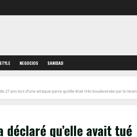
ESTYLE
NEGOCIOS
SANIDAD
 de 27 ans lors d’une attaque parce qu’elle était très bouleversée par la réc
 déclaré qu’elle avait tué