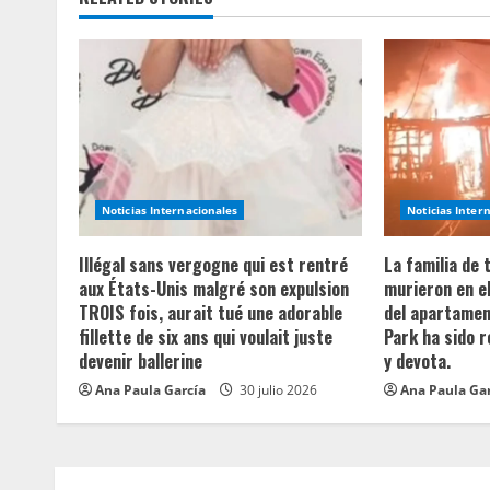
i
n
u
e
R
Noticias Internacionales
Noticias Inter
e
Illégal sans vergogne qui est rentré
La familia de
a
aux États-Unis malgré son expulsion
murieron en e
TROIS fois, aurait tué une adorable
del apartament
d
fillette de six ans qui voulait juste
Park ha sido 
devenir ballerine
y devota.
i
Ana Paula García
30 julio 2026
Ana Paula Ga
n
g