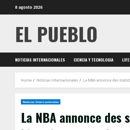
Skip
8 agosto 2026
to
content
EL PUEBLO
NOTICIAS INTERNACIONALES
CIENCIA Y TECNOLOGIA
LIF
Home
Noticias Internacionales
La NBA annonce des statist
Noticias Internacionales
La NBA annonce des s