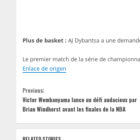
Plus de basket :
AJ Dybantsa a une demande 
Le premier match de la série de championna
Enlace de origen
C
Previous:
Victor Wembanyama lance un défi audacieux par
o
Brian Windhorst avant les finales de la NBA
n
t
RELATED STORIES