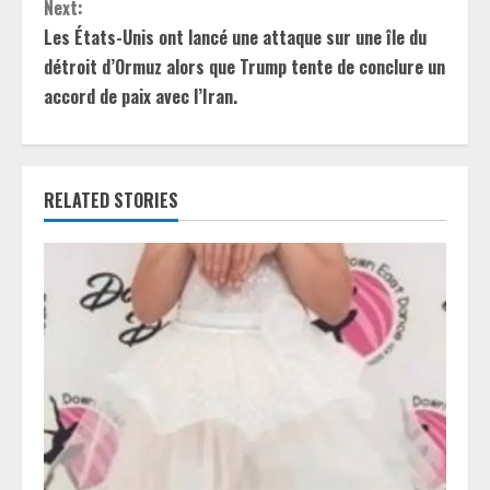
n
Next:
t
Les États-Unis ont lancé une attaque sur une île du
détroit d’Ormuz alors que Trump tente de conclure un
i
accord de paix avec l’Iran.
n
u
RELATED STORIES
e
R
e
a
d
i