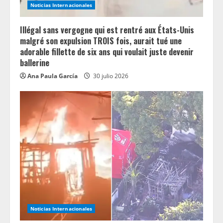
n
Noticias Internacionales
g
Illégal sans vergogne qui est rentré aux États-Unis
malgré son expulsion TROIS fois, aurait tué une
adorable fillette de six ans qui voulait juste devenir
ballerine
Ana Paula García
30 julio 2026
Noticias Internacionales