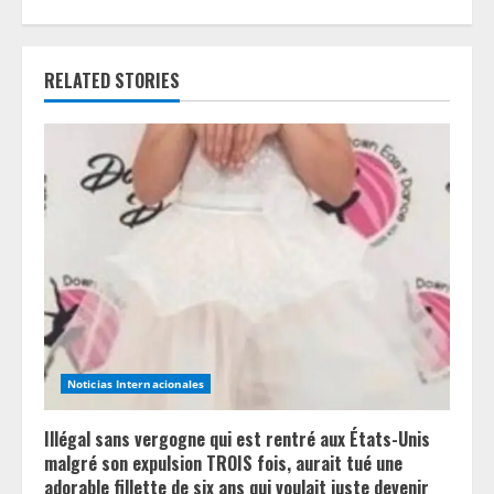
n
u
RELATED STORIES
e
R
e
a
d
i
n
Noticias Internacionales
g
Illégal sans vergogne qui est rentré aux États-Unis
malgré son expulsion TROIS fois, aurait tué une
adorable fillette de six ans qui voulait juste devenir