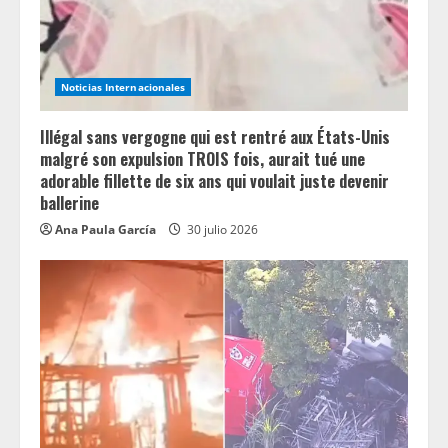
d
i
n
Noticias Internacionales
g
Illégal sans vergogne qui est rentré aux États-Unis
malgré son expulsion TROIS fois, aurait tué une
adorable fillette de six ans qui voulait juste devenir
ballerine
Ana Paula García
30 julio 2026