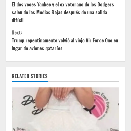
El dos veces Yankee y el ex veterano de los Dodgers
o
salen de los Medias Rojas después de una salida
n
difícil
t
Next:
Trump repentinamente volvió al viejo Air Force One en
i
lugar de aviones qataríes
n
u
RELATED STORIES
e
R
e
a