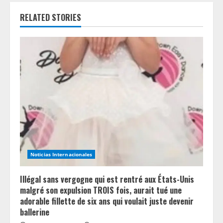
e
RELATED STORIES
R
e
a
d
i
n
Noticias Internacionales
g
Illégal sans vergogne qui est rentré aux États-Unis
malgré son expulsion TROIS fois, aurait tué une
adorable fillette de six ans qui voulait juste devenir
ballerine