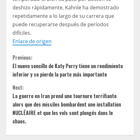
deshizo rápidamente, Kahnle ha demostrado
repetidamente a lo largo de su carrera que
puede recuperarse después de períodos
difíciles.
Enlace de origen
C
Previous:
El nuevo sencillo de Katy Perry tiene un rendimiento
o
inferior y se pierde la parte más importante
n
Next:
t
La guerre en Iran prend une tournure terrifiante
alors que des missiles bombardent une installation
i
NUCLÉAIRE et que les vols sont plongés dans le
chaos.
n
u