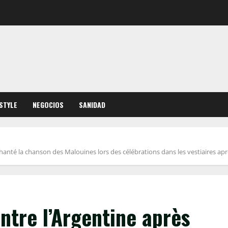
ESTYLE
NEGOCIOS
SANIDAD
chanté la chanson des Malouines lors des célébrations dans les vestiaires aprè
ntre l’Argentine après