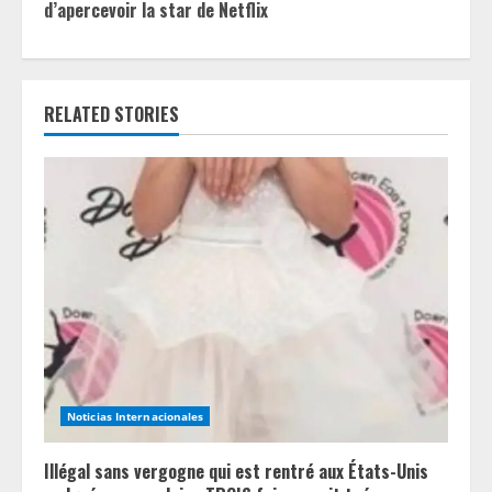
i
d’apercevoir la star de Netflix
n
u
RELATED STORIES
e
R
e
a
d
i
n
Noticias Internacionales
g
Illégal sans vergogne qui est rentré aux États-Unis