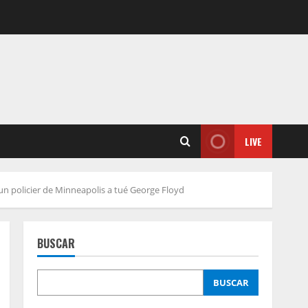
LIVE
n policier de Minneapolis a tué George Floyd
BUSCAR
BUSCAR