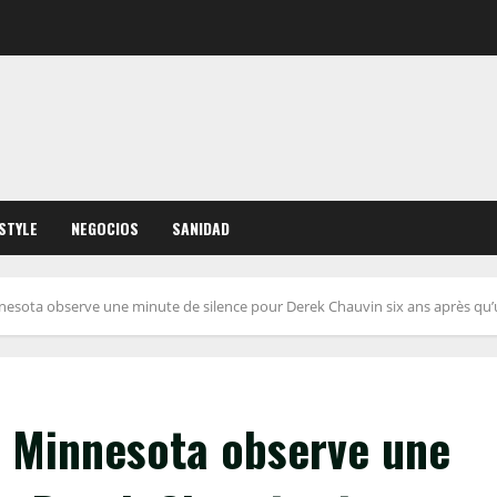
ESTYLE
NEGOCIOS
SANIDAD
sota observe une minute de silence pour Derek Chauvin six ans après qu’u
 Minnesota observe une