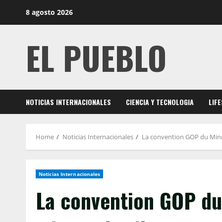
Skip
8 agosto 2026
to
content
EL PUEBLO
NOTICIAS INTERNACIONALES
CIENCIA Y TECNOLOGIA
LIF
Home
Noticias Internacionales
La convention GOP du Minne
Noticias Internacionales
La convention GOP du