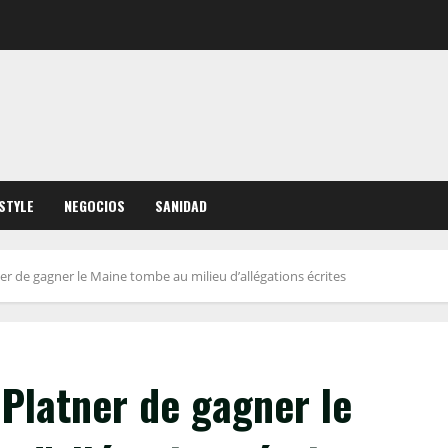
ESTYLE
NEGOCIOS
SANIDAD
r de gagner le Maine tombe au milieu d’allégations écrites
Platner de gagner le