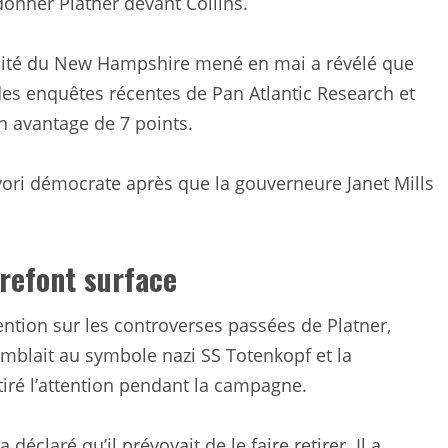
onner Platner devant Collins.
rsité du New Hampshire mené en mai a révélé que
 des enquêtes récentes de Pan Atlantic Research et
n avantage de 7 points.
avori démocrate après que la gouverneure Janet Mills
refont surface
ntion sur les controverses passées de Platner,
mblait au symbole nazi SS Totenkopf et la
iré l’attention pendant la campagne.
déclaré qu’il prévoyait de le faire retirer. Il a