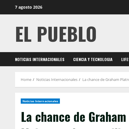
Skip
7 agosto 2026
to
content
EL PUEBLO
NOTICIAS INTERNACIONALES
CIENCIA Y TECNOLOGIA
LIF
Home
Noticias Internacionales
La chance de Graham Platne
Noticias Internacionales
La chance de Graham 