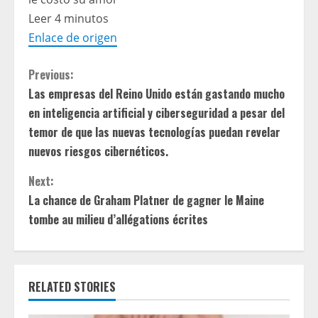
Leer 4 minutos
Enlace de origen
C
Previous:
Las empresas del Reino Unido están gastando mucho
o
en inteligencia artificial y ciberseguridad a pesar del
n
temor de que las nuevas tecnologías puedan revelar
nuevos riesgos cibernéticos.
t
Next:
i
La chance de Graham Platner de gagner le Maine
tombe au milieu d’allégations écrites
n
u
e
RELATED STORIES
R