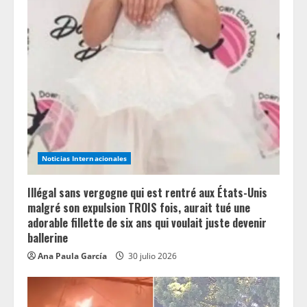
e
a
d
i
n
Noticias Internacionales
g
Illégal sans vergogne qui est rentré aux États-Unis
malgré son expulsion TROIS fois, aurait tué une
adorable fillette de six ans qui voulait juste devenir
ballerine
Ana Paula García
30 julio 2026