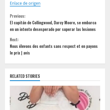
Enlace de origen
C
Previous:
El capitán de Collingwood, Darcy Moore, se embarca
o
en un intento desesperado por superar las lesiones
n
Next:
t
Nous élevons des enfants sans respect et en payons
le prix | avis
i
n
RELATED STORIES
u
e
R