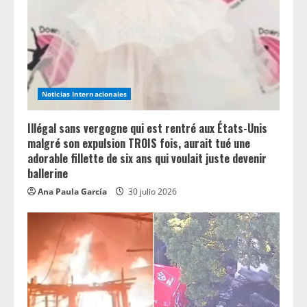
e
a
d
i
Noticias Internacionales
n
Illégal sans vergogne qui est rentré aux États-Unis
g
malgré son expulsion TROIS fois, aurait tué une
adorable fillette de six ans qui voulait juste devenir
ballerine
Ana Paula García
30 julio 2026