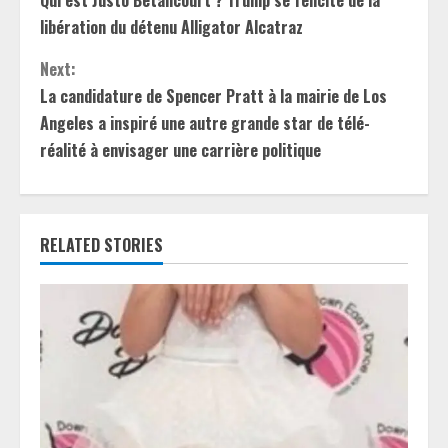
o
libération du détenu Alligator Alcatraz
n
Next:
t
La candidature de Spencer Pratt à la mairie de Los
Angeles a inspiré une autre grande star de télé-
i
réalité à envisager une carrière politique
n
u
RELATED STORIES
e
R
e
a
d