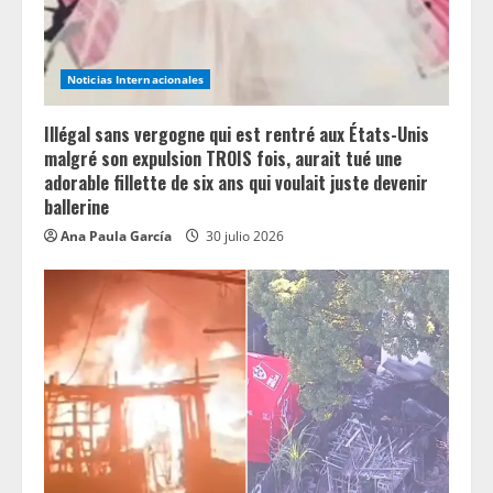
i
n
Noticias Internacionales
g
Illégal sans vergogne qui est rentré aux États-Unis
malgré son expulsion TROIS fois, aurait tué une
adorable fillette de six ans qui voulait juste devenir
ballerine
Ana Paula García
30 julio 2026