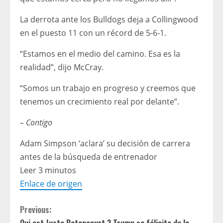
La derrota ante los Bulldogs deja a Collingwood
en el puesto 11 con un récord de 5-6-1.
“Estamos en el medio del camino. Esa es la
realidad”, dijo McCray.
“Somos un trabajo en progreso y creemos que
tenemos un crecimiento real por delante”.
– Contigo
Adam Simpson ‘aclara’ su decisión de carrera
antes de la búsqueda de entrenador
Leer 3 minutos
Enlace de origen
C
Previous:
Qui est Justo Betancourt ? Trump se félicite de la