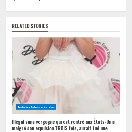
u
e
RELATED STORIES
R
e
a
d
i
n
g
Noticias Internacionales
Illégal sans vergogne qui est rentré aux États-Unis
malgré son expulsion TROIS fois, aurait tué une