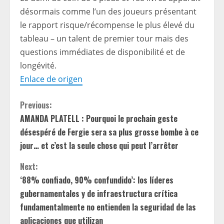
désormais comme l’un des joueurs présentant
le rapport risque/récompense le plus élevé du
tableau – un talent de premier tour mais des
questions immédiates de disponibilité et de
longévité.
Enlace de origen
C
Previous:
AMANDA PLATELL : Pourquoi le prochain geste
o
désespéré de Fergie sera sa plus grosse bombe à ce
n
jour… et c’est la seule chose qui peut l’arrêter
t
Next:
‘88% confiado, 90% confundido’: los líderes
i
gubernamentales y de infraestructura crítica
fundamentalmente no entienden la seguridad de las
n
aplicaciones que utilizan