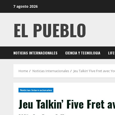
Skip
7 agosto 2026
to
content
EL PUEBLO
NOTICIAS INTERNACIONALES
CIENCIA Y TECNOLOGIA
LIF
Home
Noticias Internacionales
Jeu Talkin’ Five Fret avec 
Noticias Internacionales
Jeu Talkin’ Five Fret 