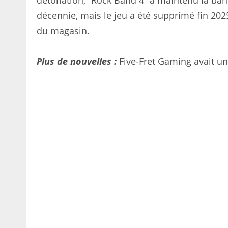
détonation, “Rock Band 4” a maintenu la ban
décennie, mais le jeu a été supprimé fin 20
du magasin.
Plus de nouvelles :
Five-Fret Gaming avait un