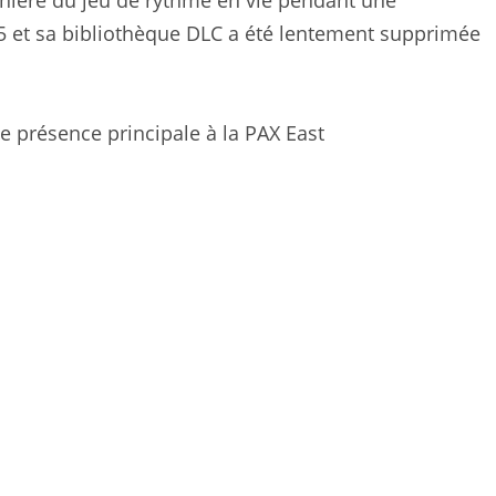
nière du jeu de rythme en vie pendant une
25 et sa bibliothèque DLC a été lentement supprimée
e présence principale à la PAX East