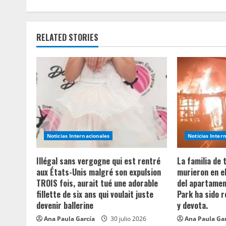
t
i
RELATED STORIES
n
u
e
R
e
Noticias Internacionales
Noticias Inter
a
Illégal sans vergogne qui est rentré
La familia de
aux États-Unis malgré son expulsion
murieron en e
d
TROIS fois, aurait tué une adorable
del apartament
fillette de six ans qui voulait juste
Park ha sido 
i
devenir ballerine
y devota.
n
Ana Paula García
30 julio 2026
Ana Paula Ga