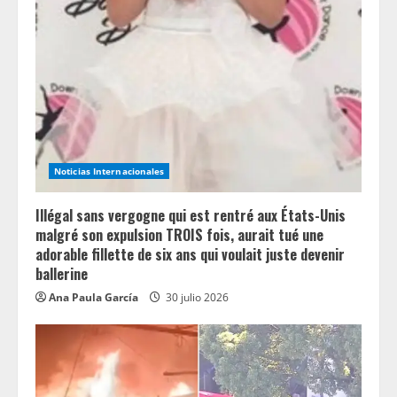
e
a
d
i
n
Noticias Internacionales
g
Illégal sans vergogne qui est rentré aux États-Unis
malgré son expulsion TROIS fois, aurait tué une
adorable fillette de six ans qui voulait juste devenir
ballerine
Ana Paula García
30 julio 2026