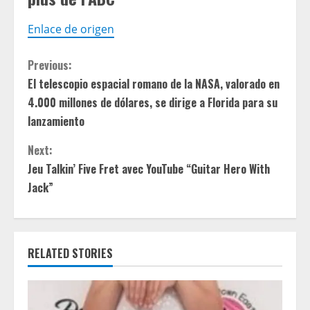
Enlace de origen
C
Previous:
El telescopio espacial romano de la NASA, valorado en
o
4.000 millones de dólares, se dirige a Florida para su
n
lanzamiento
t
Next:
Jeu Talkin’ Five Fret avec YouTube “Guitar Hero With
i
Jack”
n
u
RELATED STORIES
e
R