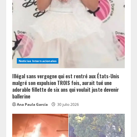
e
a
d
i
n
Noticias Internacionales
g
Illégal sans vergogne qui est rentré aux États-Unis
malgré son expulsion TROIS fois, aurait tué une
adorable fillette de six ans qui voulait juste devenir
ballerine
Ana Paula García
30 julio 2026