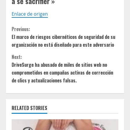
à se sacrifier »
Enlace de origen
C
Previous:
El marco de riesgos cibernéticos de seguridad de su
o
organización no está diseñado para este adversario
n
Next:
t
DriveSurge ha abusado de miles de sitios web no
comprometidos en campañas activas de corrección
i
de clics y actualizaciones falsas.
n
u
RELATED STORIES
e
R