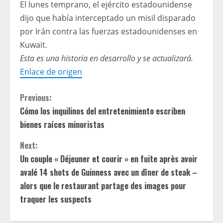
El lunes temprano, el ejército estadounidense
dijo que había interceptado un misil disparado
por Irán contra las fuerzas estadounidenses en
Kuwait.
Esta es una historia en desarrollo y se actualizará.
Enlace de origen
C
Previous:
Cómo los inquilinos del entretenimiento escriben
o
bienes raíces minoristas
n
Next:
t
Un couple « Déjeuner et courir » en fuite après avoir
avalé 14 shots de Guinness avec un dîner de steak –
i
alors que le restaurant partage des images pour
traquer les suspects
n