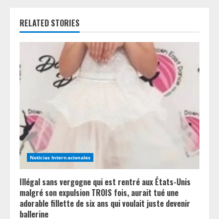
u
e
RELATED STORIES
R
e
a
d
i
n
Noticias Internacionales
g
Illégal sans vergogne qui est rentré aux États-Unis
malgré son expulsion TROIS fois, aurait tué une
adorable fillette de six ans qui voulait juste devenir
ballerine