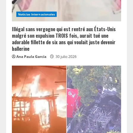
i
n
Noticias Internacionales
g
Illégal sans vergogne qui est rentré aux États-Unis
malgré son expulsion TROIS fois, aurait tué une
adorable fillette de six ans qui voulait juste devenir
ballerine
Ana Paula García
30 julio 2026