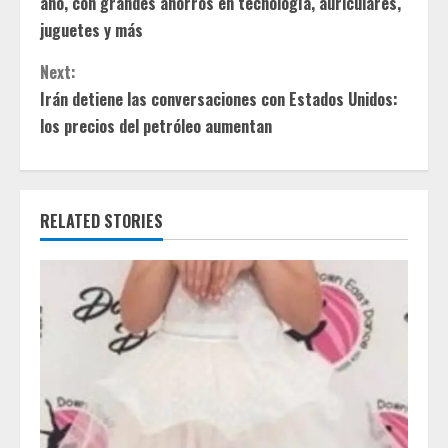
año, con grandes ahorros en tecnología, auriculares,
n
juguetes y más
t
Next:
Irán detiene las conversaciones con Estados Unidos:
i
los precios del petróleo aumentan
n
u
RELATED STORIES
e
R
e
a
d