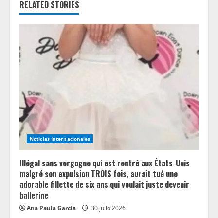
RELATED STORIES
u
e
R
e
a
d
i
Noticias Internacionales
n
Illégal sans vergogne qui est rentré aux États-Unis
g
malgré son expulsion TROIS fois, aurait tué une
adorable fillette de six ans qui voulait juste devenir
ballerine
Ana Paula García
30 julio 2026