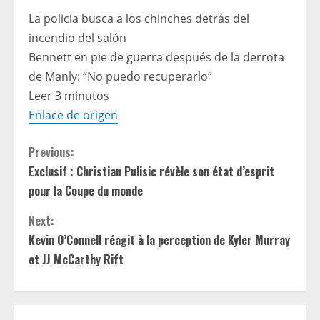
La policía busca a los chinches detrás del
incendio del salón
Bennett en pie de guerra después de la derrota
de Manly: “No puedo recuperarlo”
Leer 3 minutos
Enlace de origen
C
Previous:
Exclusif : Christian Pulisic révèle son état d’esprit
o
pour la Coupe du monde
n
Next:
t
Kevin O’Connell réagit à la perception de Kyler Murray
et JJ McCarthy Rift
i
n