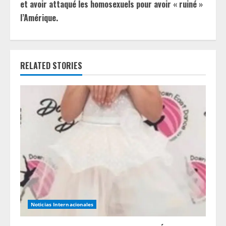
et avoir attaqué les homosexuels pour avoir « ruiné »
n
l’Amérique.
u
e
RELATED STORIES
R
e
a
d
i
n
g
Noticias Internacionales