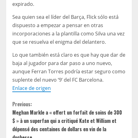
expirado.
Sea quien sea el líder del Barça, Flick sólo está
dispuesto a empezar a pensar en otras
incorporaciones a la plantilla como Silva una vez
que se resuelva el enigma del delantero.
Lo que también está claro es que hay que dar de
baja al jugador para dar paso a uno nuevo,
aunque Ferran Torres podría estar seguro como
suplente del nuevo ‘9’ del FC Barcelona.
Enlace de origen
C
Previous:
Meghan Markle a « offert un forfait de soins de 300
o
$ » à un superfan qui a critiqué Kate et William et
n
dépensé des centaines de dollars en vin de la
duchesse