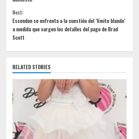
t
Next:
i
Essendon se enfrenta a la cuestión del ‘límite blando’
a medida que surgen los detalles del pago de Brad
n
Scott
u
e
RELATED STORIES
R
e
a
d
i
n