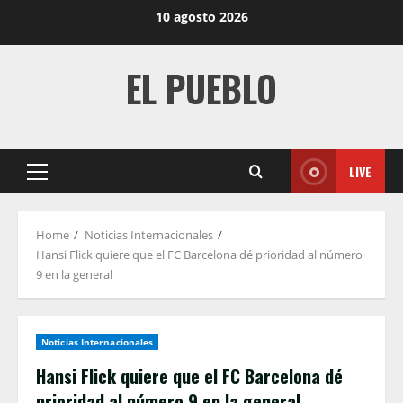
Skip
10 agosto 2026
to
content
EL PUEBLO
LIVE
Primary
Menu
Home
Noticias Internacionales
Hansi Flick quiere que el FC Barcelona dé prioridad al número
9 en la general
Noticias Internacionales
Hansi Flick quiere que el FC Barcelona dé
prioridad al número 9 en la general