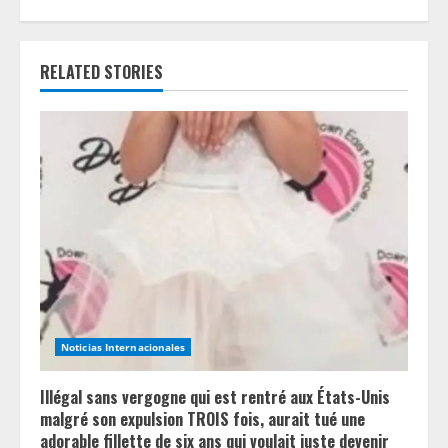
n
u
RELATED STORIES
e
R
e
a
d
i
n
Noticias Internacionales
g
Illégal sans vergogne qui est rentré aux États-Unis
malgré son expulsion TROIS fois, aurait tué une
adorable fillette de six ans qui voulait juste devenir