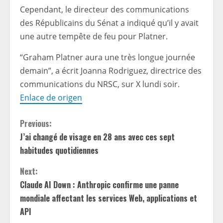
Cependant, le directeur des communications
des Républicains du Sénat a indiqué qu’il y avait
une autre tempête de feu pour Platner.
“Graham Platner aura une très longue journée
demain”, a écrit Joanna Rodriguez, directrice des
communications du NRSC, sur X lundi soir.
Enlace de origen
C
Previous:
J’ai changé de visage en 28 ans avec ces sept
o
habitudes quotidiennes
n
Next:
t
Claude AI Down : Anthropic confirme une panne
mondiale affectant les services Web, applications et
i
API