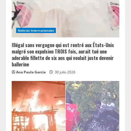
a
d
i
Noticias Internacionales
n
Illégal sans vergogne qui est rentré aux États-Unis
g
malgré son expulsion TROIS fois, aurait tué une
adorable fillette de six ans qui voulait juste devenir
ballerine
Ana Paula García
30 julio 2026