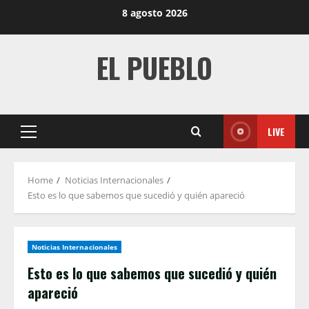
Skip
8 agosto 2026
to
content
EL PUEBLO
LIVE
Primary
Menu
Home
Noticias Internacionales
Esto es lo que sabemos que sucedió y quién apareció
Noticias Internacionales
Esto es lo que sabemos que sucedió y quién
apareció