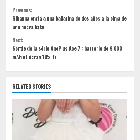
C
Previous:
Rihanna envía a una bailarina de dos años a la cima de
o
una nueva lista
n
Next:
t
Sortie de la série OnePlus Ace 7 : batterie de 9 000
mAh et écran 185 Hz
i
n
RELATED STORIES
u
e
R
e