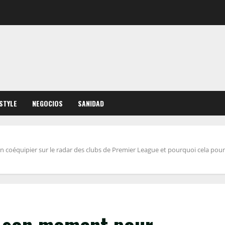
ESTYLE
NEGOCIOS
SANIDAD
 coéquipier sur le radar des clubs de Premier League et pourquoi cela pourr