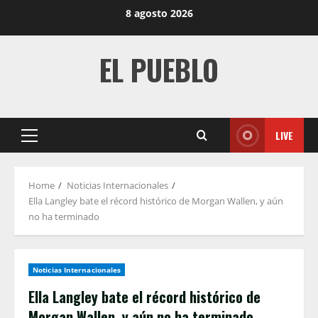
Skip
8 agosto 2026
to
content
EL PUEBLO
LIVE
Primary
Menu
Home
Noticias Internacionales
Ella Langley bate el récord histórico de Morgan Wallen, y aún
no ha terminado
Noticias Internacionales
Ella Langley bate el récord histórico de
Morgan Wallen, y aún no ha terminado