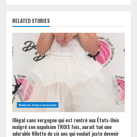
u
e
RELATED STORIES
R
e
a
d
i
n
Noticias Internacionales
g
Illégal sans vergogne qui est rentré aux États-Unis
malgré son expulsion TROIS fois, aurait tué une
adorable fillette de six ans qui voulait juste devenir