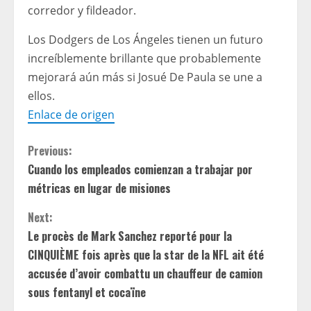
corredor y fildeador.
Los Dodgers de Los Ángeles tienen un futuro
increíblemente brillante que probablemente
mejorará aún más si Josué De Paula se une a
ellos.
Enlace de origen
C
Previous:
Cuando los empleados comienzan a trabajar por
o
métricas en lugar de misiones
n
Next:
t
Le procès de Mark Sanchez reporté pour la
CINQUIÈME fois après que la star de la NFL ait été
i
accusée d’avoir combattu un chauffeur de camion
sous fentanyl et cocaïne
n