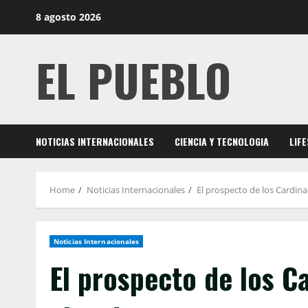
Skip
8 agosto 2026
to
content
EL PUEBLO
NOTICIAS INTERNACIONALES
CIENCIA Y TECNOLOGIA
LIF
Home
Noticias Internacionales
El prospecto de los Cardina
Noticias Internacionales
El prospecto de los Ca