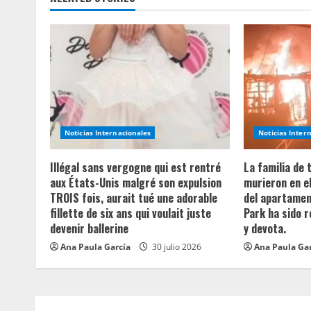
n
u
e
R
e
Noticias Internacionales
Noticias Inter
a
Illégal sans vergogne qui est rentré
La familia de
aux États-Unis malgré son expulsion
murieron en e
d
TROIS fois, aurait tué une adorable
del apartament
fillette de six ans qui voulait juste
Park ha sido 
i
devenir ballerine
y devota.
n
Ana Paula García
30 julio 2026
Ana Paula Ga
g