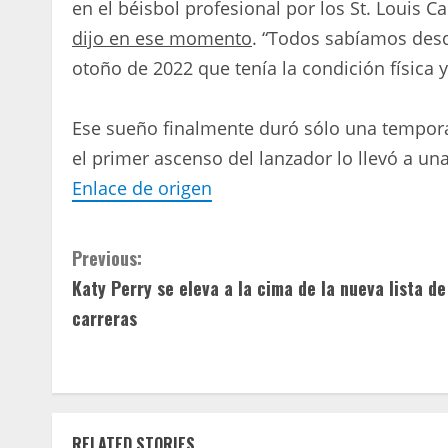
en el béisbol profesional por los St. Louis C
dijo en ese momento
. “Todos sabíamos desd
otoño de 2022 que tenía la condición física y
Ese sueño finalmente duró sólo una tempora
el primer ascenso del lanzador lo llevó a u
Enlace de origen
C
Previous:
Katy Perry se eleva a la cima de la nueva lista de
o
carreras
n
t
i
RELATED STORIES