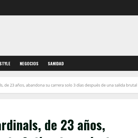
ESTYLE
NEGOCIOS
SANIDAD
ls, de 23 años, abandona su carrera solo 3 días después de una salida brutal
rdinals, de 23 años,