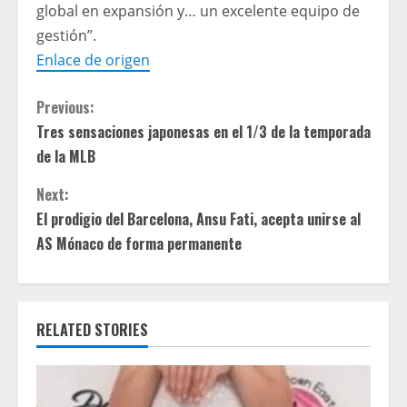
global en expansión y… un excelente equipo de
gestión”.
Enlace de origen
C
Previous:
Tres sensaciones japonesas en el 1/3 de la temporada
o
de la MLB
n
Next:
t
El prodigio del Barcelona, ​​Ansu Fati, acepta unirse al
AS Mónaco de forma permanente
i
n
RELATED STORIES
u
e