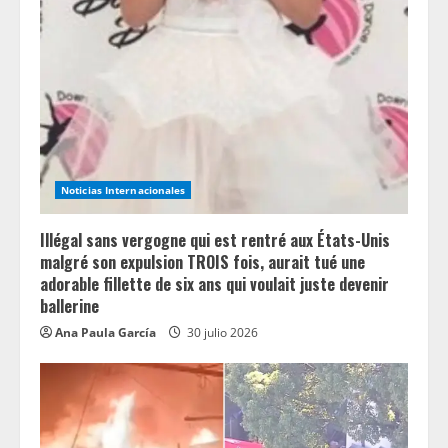
R
e
a
d
i
Noticias Internacionales
n
Illégal sans vergogne qui est rentré aux États-Unis
g
malgré son expulsion TROIS fois, aurait tué une
adorable fillette de six ans qui voulait juste devenir
ballerine
Ana Paula García
30 julio 2026