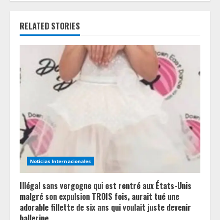
u
e
RELATED STORIES
R
e
a
d
i
n
Noticias Internacionales
g
Illégal sans vergogne qui est rentré aux États-Unis
malgré son expulsion TROIS fois, aurait tué une
adorable fillette de six ans qui voulait juste devenir
ballerine