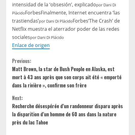
intensidad de la ‘obsesión’, explicado
por
Dani Di
Forbes
Finalmente, Internet encuentra ‘las
Plácido
trastiendas’
Forbes
‘The Crash’ de
por
Dani Di Plácido
Netflix muestra el aterrador poder de las redes
sociales
por
Dani Di Plácido
Enlace de origen
C
Previous:
Matt Brown, la star de Bush People en Alaska, est
o
mort à 43 ans après que son corps ait été « emporté
n
dans la rivière », confirme son frère
t
Next:
Recherche désespérée d’un randonneur disparu après
i
la disparition d’un homme de 60 ans dans la nature
près du lac Tahoe
n