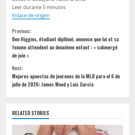
Leer durante 5 minutos
Enlace de origen
C
Previous:
Ben Higgins, étudiant diplômé, annonce que lui et sa
o
femme attendent un deuxième enfant : « submergé
n
de joie »
t
Next:
Mejores apuestas de jonrones de la MLB para el 6 de
i
julio de 2026: James Wood y Luis García
n
u
RELATED STORIES
e
R