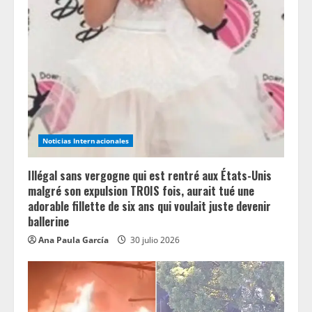
e
a
d
i
n
Noticias Internacionales
g
Illégal sans vergogne qui est rentré aux États-Unis
malgré son expulsion TROIS fois, aurait tué une
adorable fillette de six ans qui voulait juste devenir
ballerine
Ana Paula García
30 julio 2026