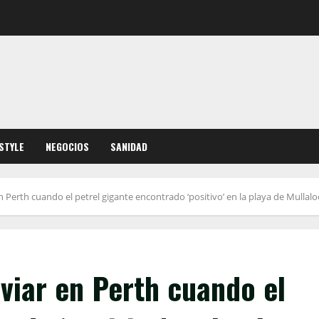
ESTYLE
NEGOCIOS
SANIDAD
en Perth cuando el petrel gigante encontrado ‘positivo’ en la playa de Mullal
aviar en Perth cuando el