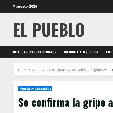
Skip
7 agosto 2026
to
content
EL PUEBLO
NOTICIAS INTERNACIONALES
CIENCIA Y TECNOLOGIA
LIF
Home
Noticias Internacionales
Se confirma la gripe aviar 
Noticias Internacionales
Se confirma la gripe 