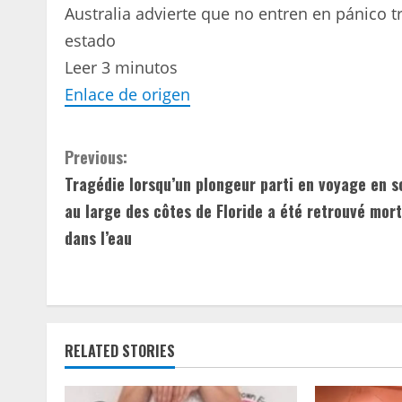
Australia advierte que no entren en pánico t
estado
Leer 3 minutos
Enlace de origen
C
Previous:
Tragédie lorsqu’un plongeur parti en voyage en s
o
au large des côtes de Floride a été retrouvé mort
n
dans l’eau
t
i
n
RELATED STORIES
u