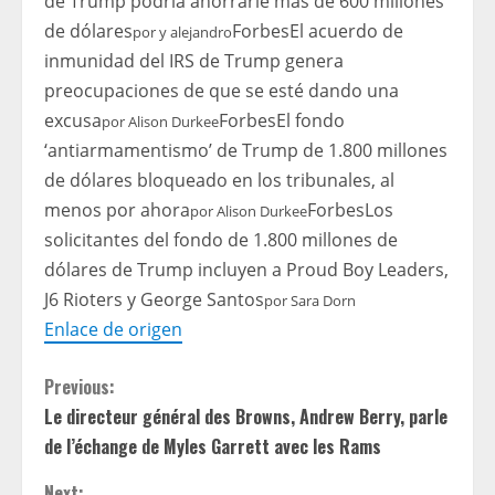
de Trump podría ahorrarle más de 600 millones
de dólares
Forbes
El acuerdo de
por
y alejandro
inmunidad del IRS de Trump genera
preocupaciones de que se esté dando una
excusa
Forbes
El fondo
por
Alison Durkee
‘antiarmamentismo’ de Trump de 1.800 millones
de dólares bloqueado en los tribunales, al
menos por ahora
Forbes
Los
por
Alison Durkee
solicitantes del fondo de 1.800 millones de
dólares de Trump incluyen a Proud Boy Leaders,
J6 Rioters y George Santos
por
Sara Dorn
Enlace de origen
C
Previous:
Le directeur général des Browns, Andrew Berry, parle
o
de l’échange de Myles Garrett avec les Rams
n
Next: