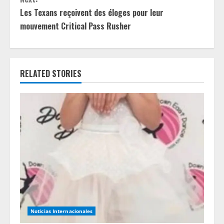
t
Les Texans reçoivent des éloges pour leur
mouvement Critical Pass Rusher
i
n
RELATED STORIES
u
e
R
e
a
d
i
Noticias Internacionales