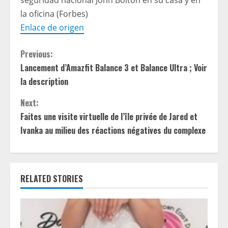
seguridad nacional John Bolton en su casa y en
la oficina (Forbes)
Enlace de origen
C
Previous:
Lancement d’Amazfit Balance 3 et Balance Ultra ; Voir
o
la description
n
Next:
t
Faites une visite virtuelle de l’île privée de Jared et
Ivanka au milieu des réactions négatives du complexe
i
n
RELATED STORIES
u
e