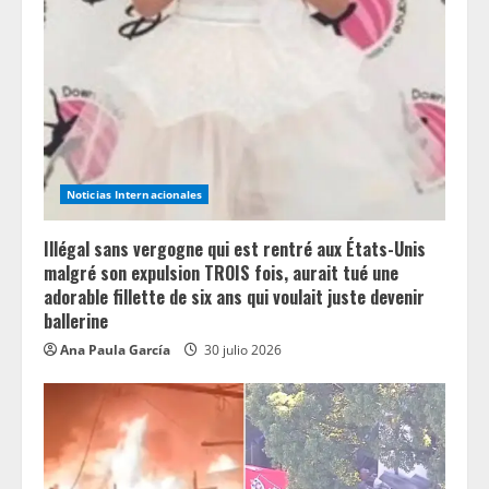
R
e
a
d
i
Noticias Internacionales
n
Illégal sans vergogne qui est rentré aux États-Unis
g
malgré son expulsion TROIS fois, aurait tué une
adorable fillette de six ans qui voulait juste devenir
ballerine
Ana Paula García
30 julio 2026